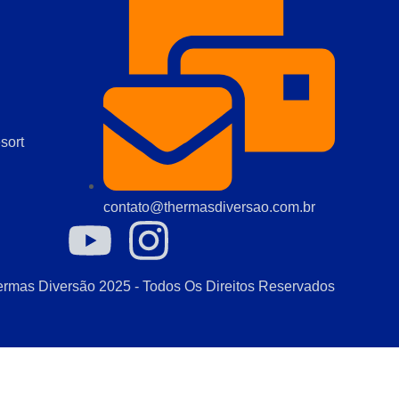
sort
contato@thermasdiversao.com.br
rmas Diversão 2025 - Todos Os Direitos Reservados