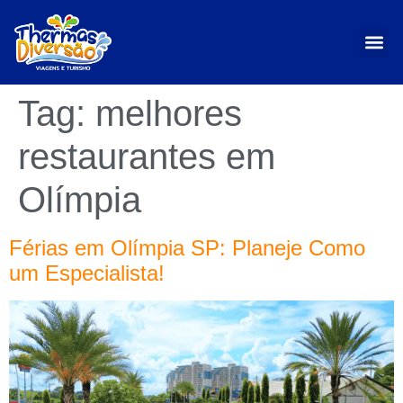
Tag:
melhores
restaurantes em
Olímpia
Férias em Olímpia SP: Planeje Como
um Especialista!