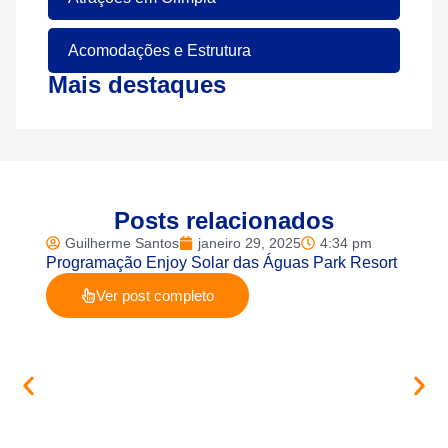
Acomodações e Estrutura
Mais destaques
Posts relacionados
Guilherme Santos
janeiro 29, 2025
4:34 pm
Gui
Programação Enjoy Solar das Águas Park Resort
Pacote
Ver post completo